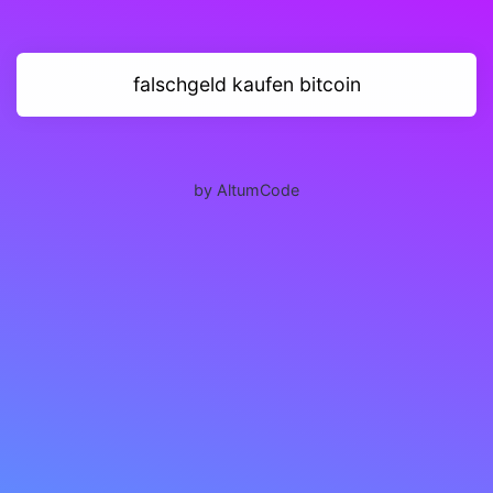
falschgeld kaufen bitcoin
by AltumCode