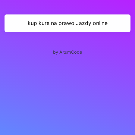
kup kurs na prawo Jazdy online
by AltumCode