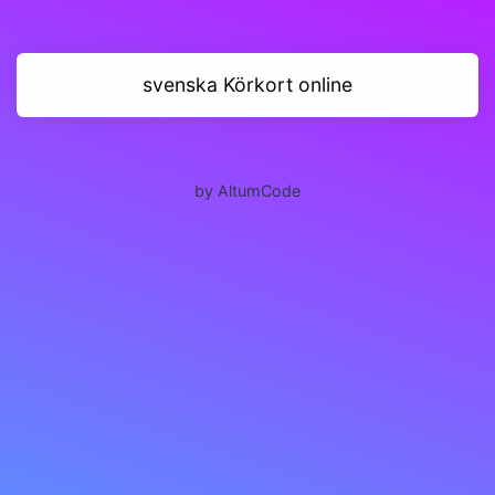
svenska Körkort online
by AltumCode